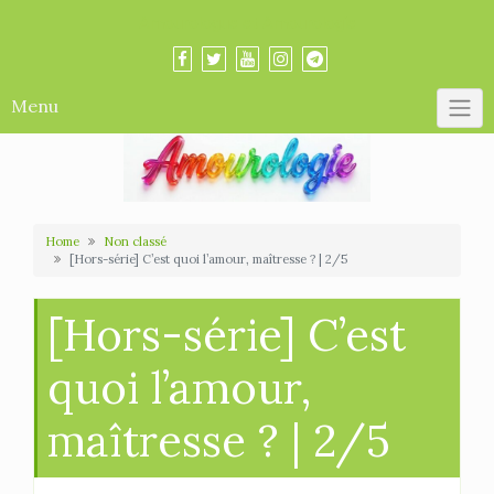
Skip
Amourologue et Amourologie
to
content
Menu
Home
Non classé
[Hors-série] C’est quoi l’amour, maîtresse ? | 2/5
[Hors-série] C’est
quoi l’amour,
maîtresse ? | 2/5