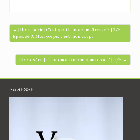
← [Hors-série] C’est quoi l’amour, maîtresse ? | 3/5
Épisode 3. Mon corps, c’est mon corps
[Hors-série] C’est quoi l’amour, maîtresse ? | 4/5 →
SAGESSE