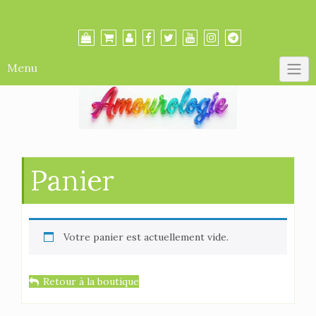
Skip
Amourologue et Amourologie
to
content
Menu
Panier
Votre panier est actuellement vide.
Retour à la boutique