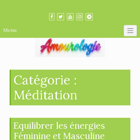
Skip
Amourologue et Amourologie
to
content
Menu
Catégorie :
Méditation
Equilibrer les énergies
Féminine et Masculine