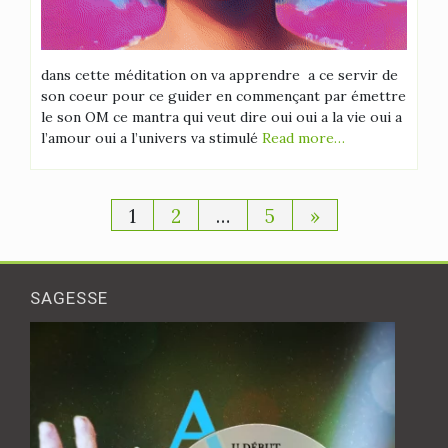
dans cette méditation on va apprendre a ce servir de
son coeur pour ce guider en commençant par émettre
le son OM ce mantra qui veut dire oui oui a la vie oui a
l’amour oui a l’univers va stimulé
Read more…
Pagination
1
2
…
5
»
des
publications
SAGESSE