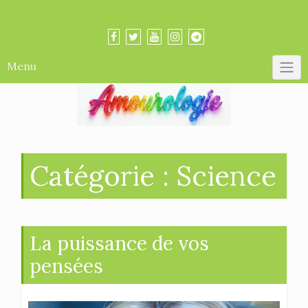
Skip
Amourologue et Amourologie
to
content
Menu
Catégorie :
Science
La puissance de vos
pensées