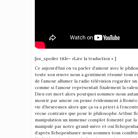
[su_spoiler title= »Lire la traduction « ]
Ce aujourd’hui on va parler d’amour avec le philosophe Arthur Schopenhauer du plus grand philosophe allemand du XIXe siècle et si vous est pas le temps de lire toute son œuvre nous a gentiment résumé tous en tome 2000 pas chacun dans cette vidéo rassemblement se concentrer sur un chapitre qui s’intitule la métaphysique de l’amour allumer la radio télévision regarder un film où il sont téléréalités allé au théâtre ouvrait simplement un bouquin partout on ne fait que parler d’amour de de comme si l’amour représentait finalement la valeur la plus élevée dans notre société on peut même dire que l’amour a littéralement remplacé la religion depuis que Dieu est mort alors pourquoi sommes-nous autant obsédés par ce sentiment dans la littérature dans la poésie ou au théâtre les Allemands vous-même souvent jusqu’à mourir par amour on pense évidemment à Roméo et Juliette de Shakespeare mais on pense aussi à Jack et Rose dans le film Titanic j’avais pris à mourir pour sauver la vie d’heureuses alors que ça va a priori à l’encontre de tous nos instincts de survie les plus primaires alors quoi une vie sans amour ne vaudrait pas la peine d’être vécue contraire que pour le philosophe Arthur Schopenhauer l’amour est largement surévalué dans nos sociétés ayant présenté une sorte de gigantesque manipulation un immense complot fomenté par la nature pour nous pousser à nous reproduire rejouer en dehors de la consigne illusion en fait on est complètement manipulé par notre grand-mère et oui Schopenhauer brise tous nos grands idéaux romantiques sur l’amour et savait très difficile de choper avec Schopenhauer d’après Schopenhauer nous sommes tous conditionnés par une force qu’il appelle le vouloir vivre et qu’on pourrait aussi ablution l’instinct de survie tant au niveau de l’individu qu’au niveau de l’espèce une des particularités de ce vouloir vivre pour Schopenhauer c’est qu’il n’a finalement aucun but à part la vie elle-même et donc c’est assez tautologique c’est-à-dire qu’on reproduit la vie pour la vie elle-même pourquoi en fait négoce pour que ce de et instituts à l’infini mais finalement aucune vie n’a de sens aucune vie n’a de but y’a pas de finalité on ne fait que reporter à la génération suivante la question du sens qui finalement est totalement inexistant et dans ce sens on peut dire que je nihilistes c’est-à-dire que finalement la vie n’a aucun sens et sa vie est d’autant plus absurde selon lui puisqu’elle est faite quasiment que de souffrance en effet on connaît la célèbre formule de Schopenhauer Lavilliers comme un pendule qui aussi de droite à gauche entre la souffrance et l’ennui qu’est-ce que ça signifie c’est-à-dire que notre vie est faite de désir et le désir c’est toujours un manque encore désir avoir de l’argent maman de cet argent pour pouvoir vivre et donc le manque c’est une forme de frustration le manque c’est une forme de souffrance donc lorsqu’on désire s’ouvre et lorsqu’on se désire vendre dans la visibilité dans la sérénité finalement dans l’ennui puisque y’a rien qui nous fait bouger le désir qui nous motive c’est le désir q