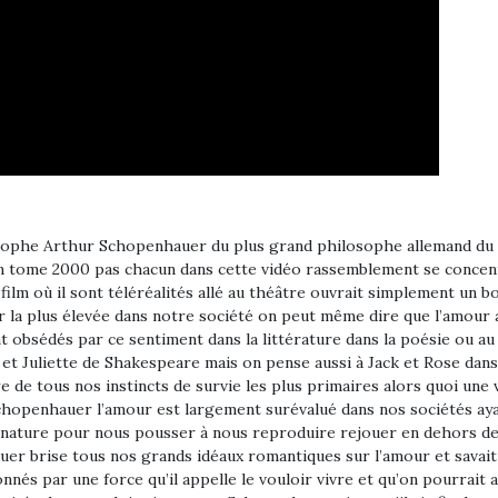
ui nous fait vivre donc on aussi entre la souffrance et l’ennui alors que je trouve intéressant avec cette théorie du vouloir vivre de Schopenhauer ça va rentrer en résonance avec les travaux de Charles Darwin qui rédigé en 1859 sur la théorie de l’évolution soit un an avant la mort de Schopenhauer contrairement aux idées religieuses de l’époque Darwin a démontré que la vie n’est pas apparue sur terre grâce à un plan divin grâce à une certaine finalité mais qu’elle est apparue totalement par hasard de manière absurde on peut dire comme Schopenhauer et qu’elle s’est développée et complexifiée grâce à la sélection naturelle personnellement que va radicaliser cette vision du monde puisqu’il va même se passer du terme de volonté et la théorie de l’évolution se passe simplement sur une certaine mécanique une sélection naturelle qui par exemple vous a permis d’avoir des yeux tout simplement parce que ça vous a permis d’échapper à des prédateurs et il y a aucune volonté derrière aucun plan finalisé pourrait dire si on veut que la traduction scientifique du vouloir vivre chez Schopenhauer c’est ce qui va donner le lâcher Darwin c’est-à-dire la lutte pour la survie alors je fais ce rapprochement entre Schopenhauer et Darwin parce que ça nous permet de comprendre que pour Schopenhauer comme pour Darwin finalement tout ce que nous avons dans le corps et dans l’esprit est au service de ce vouloir vivre ou si vous voulez de la sélection naturelle ça devient intéressant parce que Schopenhauer va faire une sorte de psychologie évolutionniste bien avant la lettre alors que les principes de la psychologie évolutionniste bah c’est tout simplement de tirer complètement les conséquences de la théorie de l’évolution de Darwin selon la théorie de l’évolution de Darwin qui est maintenant acceptée par l’ensemble de la communauté scientifique tous nos organes sont présents dans le corps non pas parce qu’il y aurait eu un plan finalisé à l’avance mais tout simplement parce que c’est ce qui nous a permis de survivre nous avons année des oreilles des yeux c’est parce que ça nous a permis de survivre psychologie évolutionniste allait encore plus loin et va développer cette idée selon laquelle ce que nous avons dans l’esprit notre psychologie elle-même résulte de cette sélection naturelle c’est-à-dire que je posais la question bien avant Darwin et bien avant la psychologie évolutionniste va se poser la question de savoir à quoi ça sert d’avoir des sentiments et des émotions dans l’esprit en quoi est-ce que ça nous permet de survivre selon Schopenhauer la volonté de survie de l’espèce est plus forte que la volonté de survie de l’individu et c’est-à-dire que vous avez envie de survivre mais il y a une volonté inconsciente encore plus forte dans votre esprit qui vise non pas à faire survivre vous met à faire survivre votre espèce en termes darwiniens ça veut dire tout simplement que la nature a sélectionné les individus qui faisaient preuve d’empathie envers leurs semblables envers leurs enfants car cela a favorisé la survie du groupe et de et celles qui en parlent le mieux c’est ça et faire dans Fast and Furious huit cette colère ce sentiment de manque rien de cet instinct de survie dans les méandres de notre cerveau pour assurer la continuité de prémisse 51. C’est l’excellent enfant sans surveillance créée souvenirs douloureux mais aussi cette notion de famille est au cœur des préoccupations s’est inspirée dans cet épisode fils sélection femme de sont pris en otage par insider terroriste et celles-ci commandent froidement l’assassinat de son ex femme Helena devant ses yeux et vous le savez bourdonne ce qui est plus important c’est la famille le répète dans chaque épisode nauséabond pour la famille la famille mais pour Schopenhauer ordonner tout simplement manipuler par le pouvoir vivre pour reproduire l’espèce si l’exact opposé de l’est il accompagne d’un homme c’est la blonde aux yeux bleus glacials mais aussi intellectuellement car elle prône l’idée selon laquelle finalement toutes nos émotions tous les sentiments finalement ne sont que des illusions au service d’un instinct de su