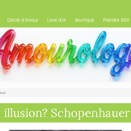
Cercle d’Amour
Livre d’or
Boutique
Prendre RDV
auer
e illusion? Schopenhauer