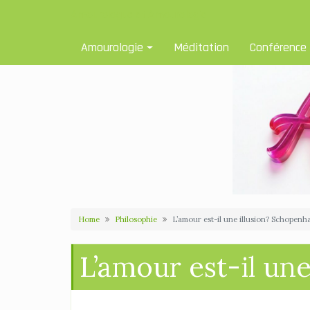
Skip
Amourologue et Amourologie
to
content
Amourologie
Méditation
Conférence
Home
Philosophie
L’amour est-il une illusion? Schopenh
L’amour est-il un