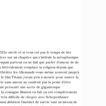
rvie le point commun entre cinq heures et Schopenhauer c’est que en comprenant comment nous sommes manipulés par nos émotions et nos sentiments nous pouvons nous en détacher d’ailleurs ça fêtent en anglais signifient le chiffre c’est-à-dire le calcul finalement froid et glacial de la science qui nous permet ici de nous émanciper de nos sentiments et de nos émotions qui nous manipulent c’est-à-dire que selon Schopenhauer finalement nos émotions c’est un petit peu du fait médecine manipulation de la nature pour nous amener à protéger nos semblables et pour l’amour c’est exactement la même chose c’est-à-dire que nous avons l’impression de courir après notre propre plaisir d’individus est pourtant facile manipulation de la nature une rue de la nature qui permet aux individus finalement de s’accoupler de se reproduire et c’est la raison pour laquelle Jack peut aller jusqu’à mourir hausse par amour puisqu’il est manipulé par son inconscient au mépris de sa propre c’est-à-dire que du point de vue de Schopenhauer même de la biologie si vous voulez le plaisir sexuel n’est qu’un appât utilisé par la nature pour que les individus se reproduisent entre et cette idée va éclairer nos choix amoureux d’une manière assez intéressante selon Schopenhauer va tomber amoureux d’une fille avec laquelle il semble profondément tout simplement parce que ça sert les intérêts de l’espèce et donc il va tomber amoureux des signes apparents de la fécondité des hanches assez larges pour pouvoir recréer et descend suffisamment gros pour éviter du côté des hommes sont notamment notamment attirés par les femmes qui ont une certaine forme de la taille des hanches glissa scientifiquement caractérisera par le rapport taille hanche c’est un chiffre qu’on obtient en divisant le taux de le tour de hanche et le taille et le rapporteur général vaut 0,7 dans toutes les cultures apparemment et la fille au contraire va tomber amoureuse du gaz avec les signes apparents de la virilité et manifestant aux testostérones assez élevées pour garantir la sécurité de la progéniture et c’est la raison pour laquelle les filles peuvent être attirées par des salons alors que au niveau de leur individu c’est pas du tout leur intérêt d’être avec quelqu’un d’agressif mais tout simplement parce que ça permet de garantir la sécurité des enfants donc les filles se font aussi manipuler tout simplement par leur instinct de reproduction permettent également à Schopenhauer de donner une raison biologique au constat selon lequel le taux d’infidélité toujours plus fort chez les hommes que chez les femmes mêmes si ça tend de plus en plus à s’égaliser mais c’est toujours pas le cas actuellement en effet une fois une femme enceinte ne peut pas continuer à se reproduire plusieurs fois ne peut faire qu’un seul