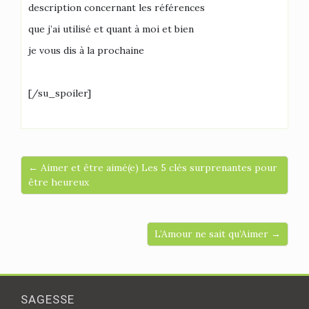
description concernant les références
que j’ai utilisé et quant à moi et bien
je vous dis à la prochaine
[/su_spoiler]
← Aimer et être aimé(e) Les 5 clés surprenantes pour
être heureux
L’Amour ne sait qu’Aimer →
SAGESSE