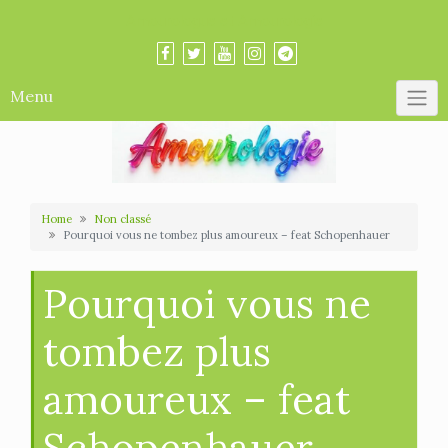
Skip
Amourologue et Amourologie
to
content
Menu
Home
Non classé
Pourquoi vous ne tombez plus amoureux – feat Schopenhauer
Pourquoi vous ne
tombez plus
amoureux – feat
Schopenhauer