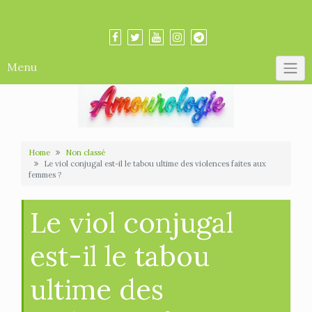
Skip
Amourologue et Amourologie
to
content
Menu
Home
Non classé
Le viol conjugal est-il le tabou ultime des violences faites aux
femmes ?
Le viol conjugal
est-il le tabou
ultime des