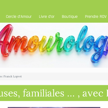
Cercle d’Amour
Livre d’or
Boutique
Prendre RDV
vec Franck Lopvet
ses, familiales … , avec