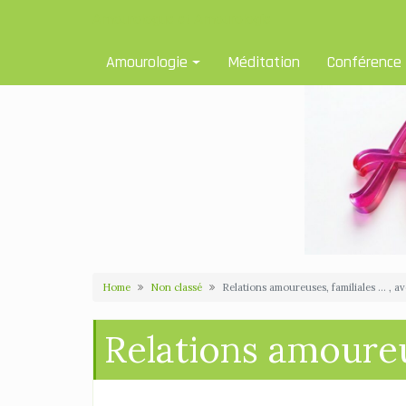
Skip
Amourologue et Amourologie
to
content
Amourologie
Méditation
Conférence
Home
Non classé
Relations amoureuses, familiales … , a
Relations amoureu