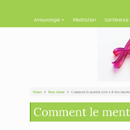
Skip
Amourologue et Amourologie
to
content
Amourologie
Méditation
Conférence
Home
Non classé
Comment le mental crée-t-il des émoti
Comment le menta