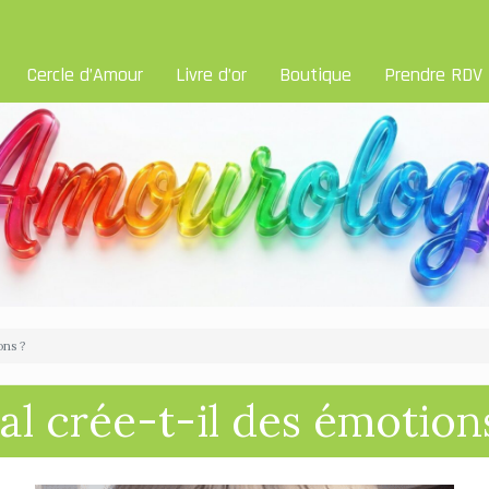
Cercle d’Amour
Livre d’or
Boutique
Prendre RDV
ons ?
l crée-t-il des émotion