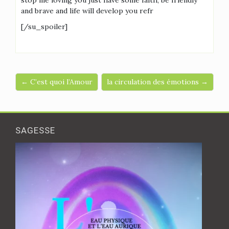
stop me loving you just have some faith, be friendly
and brave and life will develop you refr
[/su_spoiler]
← C’est quoi l’Amour
la circulation des émotions →
SAGESSE