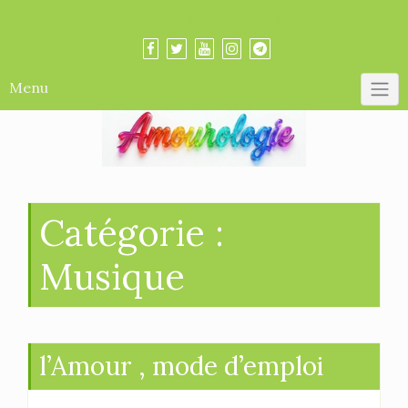
Skip
Amourologue et Amourologie
to
content
Menu
Catégorie :
Musique
l’Amour , mode d’emploi