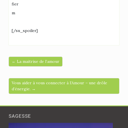
fier
m
[/su_spoiler]
← La maitrise de l’amour
Vous aider à vous connecter à l’Amour – une drôle
d’énergie. →
SAGESSE