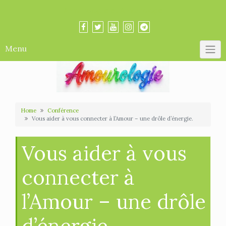
Skip
Amourologue et Amourologie
to
content
Menu
Home
Conférence
Vous aider à vous connecter à l’Amour – une drôle d’énergie.
Vous aider à vous
connecter à
l’Amour – une drôle
d’énergie.