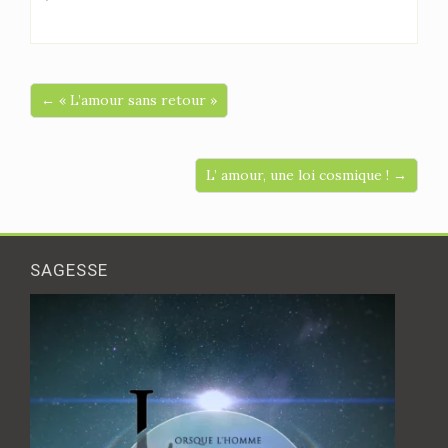
← « L’amour sans retour »
L’ amour, une loi cosmique ! →
SAGESSE