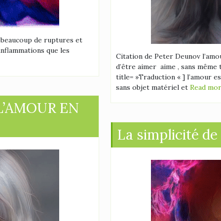
 beaucoup de ruptures et
 inflammations que les
Citation de Peter Deunov l’amou
d’être aimer aime , sans même 
title= »Traduction « ] l’amour es
sans objet matériel et
Read mo
L’AMOUR EN
La simplicité d