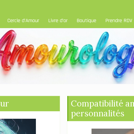
Cercle d’Amour
Livre d’or
Boutique
Prendre RDV
our
Compatibilité 
personnalités