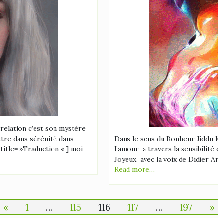
relation c’est son mystère
être dans sérénité dans
Dans le sens du Bonheur Jiddu K
title= »Traduction « ] moi
l’amour a travers la sensibilité
Joyeux avec la voix de Didier Ar
Read more…
Pagination
«
1
…
115
116
117
…
197
»