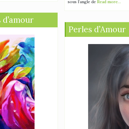
sous l’angle de
Read more…
s d’amour
Perles d’Amour