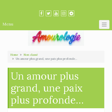
Skip
Amourologue et Amourologie
to
content
Menu
Home
Non classé
Un amour plus grand, une paix plus profonde…
Un amour plus
grand, une paix
plus profonde…