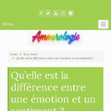
Skip
Amourologue et Amourologie
to
content
Menu
Home
Non classé
Qu’elle est la différence entre une émotion et un sentiment ?
Qu’elle est la
différence entre
une émotion et un
sentiment ?