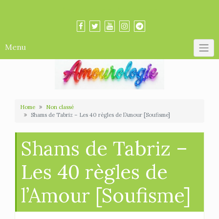
Skip
Amourologue et Amourologie
to
content
Menu
Home
Non classé
Shams de Tabriz – Les 40 règles de l’Amour [Soufisme]
Shams de Tabriz –
Les 40 règles de
l’Amour [Soufisme]