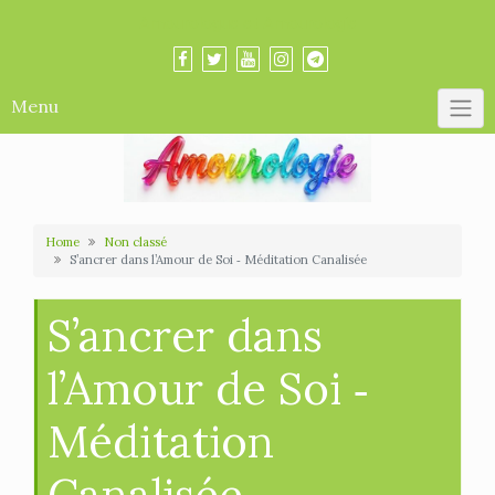
Skip
Amourologue et Amourologie
to
content
Menu
Home
Non classé
S’ancrer dans l’Amour de Soi ‐ Méditation Canalisée
S’ancrer dans
l’Amour de Soi ‐
Méditation
Canalisée