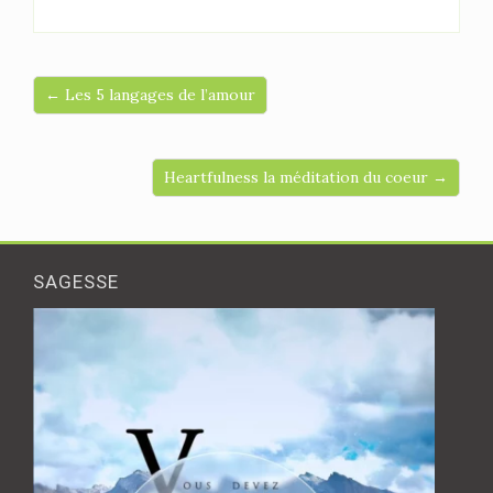
← Les 5 langages de l’amour
Heartfulness la méditation du coeur →
SAGESSE