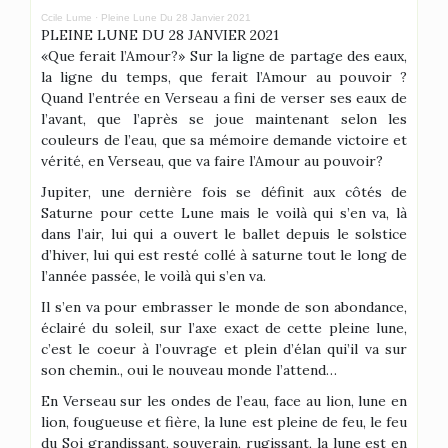
Ccile Lume
·
Pleine Lune Du 28 Janvier 2021
PLEINE LUNE DU 28 JANVIER 2021
«Que ferait l’Amour?» Sur la ligne de partage des eaux,
la ligne du temps, que ferait l’Amour au pouvoir ?
Quand l’entrée en Verseau a fini de verser ses eaux de
l’avant, que l’après se joue maintenant selon les
couleurs de l’eau, que sa mémoire demande victoire et
vérité, en Verseau, que va faire l’Amour au pouvoir?
Jupiter, une dernière fois se définit aux côtés de
Saturne pour cette Lune mais le voilà qui s’en va, là
dans l’air, lui qui a ouvert le ballet depuis le solstice
d’hiver, lui qui est resté collé à saturne tout le long de
l’année passée, le voilà qui s’en va.
Il s’en va pour embrasser le monde de son abondance,
éclairé du soleil, sur l’axe exact de cette pleine lune,
c’est le coeur à l’ouvrage et plein d’élan qui’il va sur
son chemin., oui le nouveau monde l’attend…
En Verseau sur les ondes de l’eau, face au lion, lune en
lion, fougueuse et fière, la lune est pleine de feu, le feu
du Soi grandissant, souverain, rugissant, la lune est en