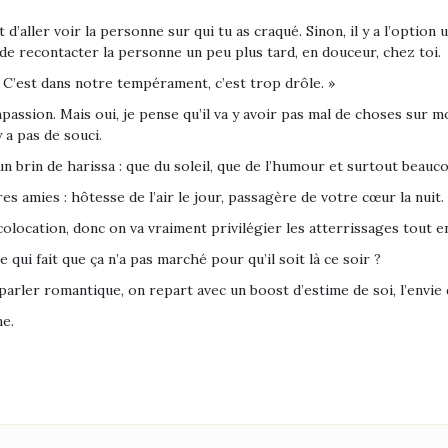
st d’aller voir la personne sur qui tu as craqué. Sinon, il y a l’optio
de recontacter la personne un peu plus tard, en douceur, chez toi.
« C’est dans notre tempérament, c’est trop drôle. »
assion. Mais oui, je pense qu’il va y avoir pas mal de choses sur 
y a pas de souci.
 un brin de harissa : que du soleil, que de l’humour et surtout beauc
s amies : hôtesse de l’air le jour, passagère de votre cœur la nuit.
colocation, donc on va vraiment privilégier les atterrissages tout e
e qui fait que ça n’a pas marché pour qu’il soit là ce soir ?
rler romantique, on repart avec un boost d’estime de soi, l’envie 
ne.