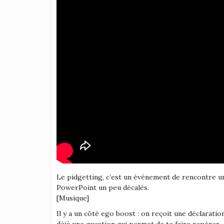
Le pidgetting, c’est un événement de rencontre un 
PowerPoint un peu décalés.
[Musique]
Il y a un côté ego boost : on reçoit une déclarati
déjà une question qui permet de te faire repérer.