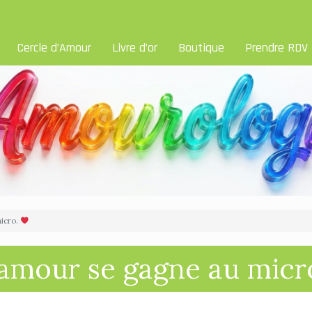
Cercle d’Amour
Livre d’or
Boutique
Prendre RDV
micro.
l’amour se gagne au micr