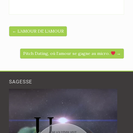
← L’AMOUR DE L’AMOUR
Pitch Dating, où l’amour se gagne au micro.
‍ →
SAGESSE