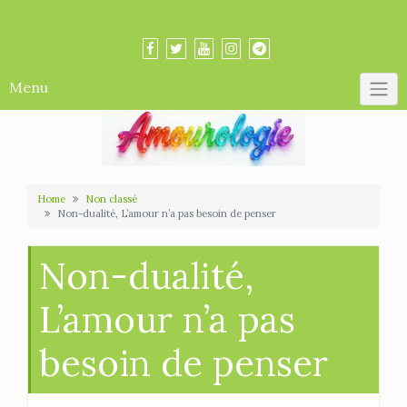
Skip
Amourologue et Amourologie
to
content
Menu
Home
Non classé
Non-dualité, L’amour n’a pas besoin de penser
Non-dualité,
L’amour n’a pas
besoin de penser