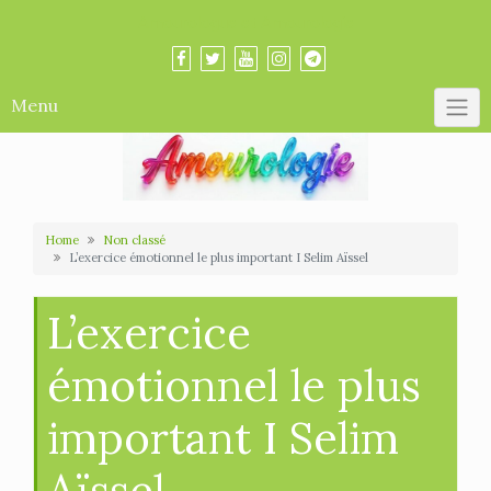
Skip
Amourologue et Amourologie
to
content
Menu
Home
Non classé
L’exercice émotionnel le plus important I Selim Aïssel
L’exercice
émotionnel le plus
important I Selim
Aïssel