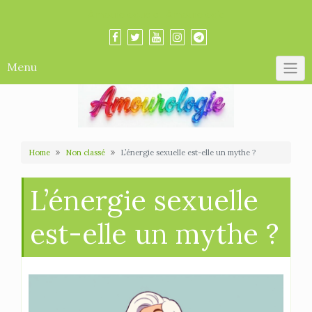
Skip
Amourologue et Amourologie
to
content
Menu
Home
Non classé
L’énergie sexuelle est-elle un mythe ?
L’énergie sexuelle
est-elle un mythe ?