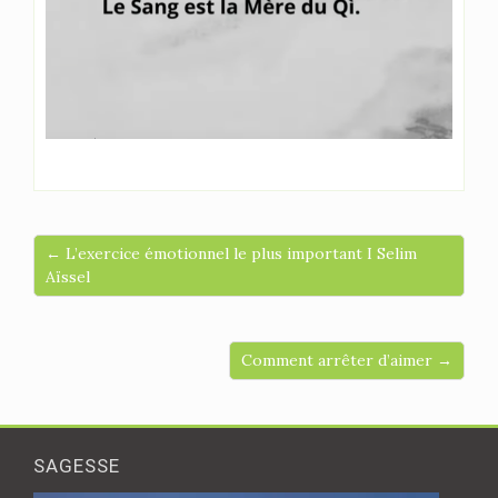
← L’exercice émotionnel le plus important I Selim
Aïssel
Comment arrêter d’aimer →
SAGESSE