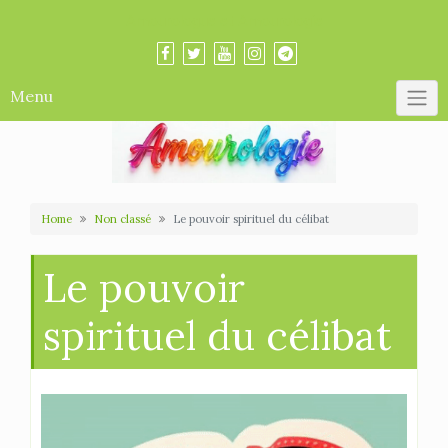
Skip
Amourologue et Amourologie
to
content
Menu
Home
Non classé
Le pouvoir spirituel du célibat
Le pouvoir
spirituel du célibat