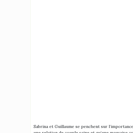
Sabrina et Guillaume se penchent sur l’importance
une relation de couple saine et qu’une mauvaise co