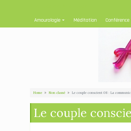
Skip
Amourologue et Amourologie
to
content
Amourologie
Méditation
Conférence
Home
Non classé
Le couple conscient 08 : La communic
Le couple consci