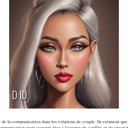
 de la communication dans les relations de couple. Ils estiment que
mmunication peut souvent être à l’origine de conflits et de séparat