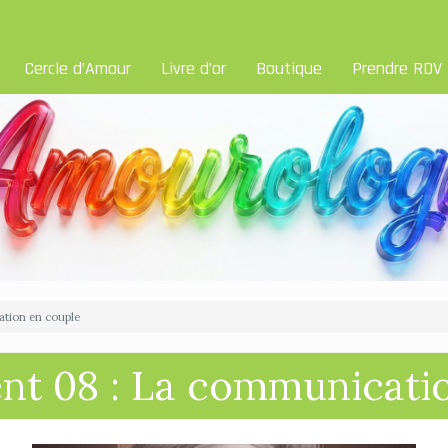
Cercle d’Amour
Livre d’or
Boutique
Prendre RDV
ation en couple
ent 08 : La communicati