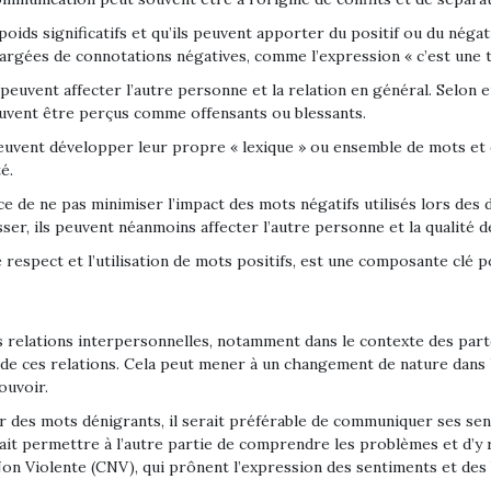
poids significatifs et qu’ils peuvent apporter du positif ou du néga
argées de connotations négatives, comme l’expression « c’est une 
euvent affecter l’autre personne et la relation en général. Selon eu
peuvent être perçus comme offensants ou blessants.
 peuvent développer leur propre « lexique » ou ensemble de mots et d
é.
ce de ne pas minimiser l’impact des mots négatifs utilisés lors des
ser, ils peuvent néanmoins affecter l’autre personne et la qualité de
espect et l’utilisation de mots positifs, est une composante clé p
 relations interpersonnelles, notamment dans le contexte des partena
 de ces relations. Cela peut mener à un changement de nature dans l
ouvoir.
iser des mots dénigrants, il serait préférable de communiquer ses s
ait permettre à l’autre partie de comprendre les problèmes et d’y 
on Violente (CNV), qui prônent l’expression des sentiments et des