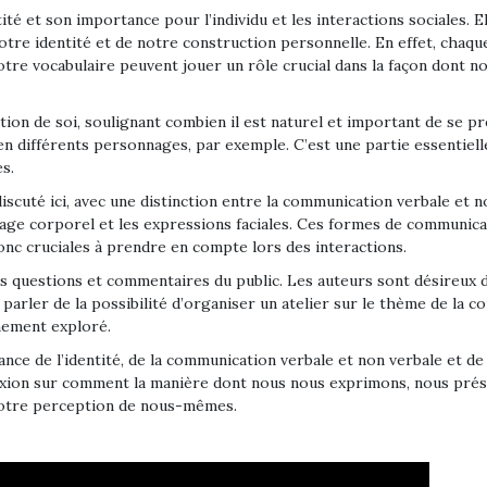
té et son importance pour l’individu et les interactions sociales. El
tre identité et de notre construction personnelle. En effet, chaq
notre vocabulaire peuvent jouer un rôle crucial dans la façon dont 
ion de soi, soulignant combien il est naturel et important de se pr
en différents personnages, par exemple. C’est une partie essentiell
s.
scuté ici, avec une distinction entre la communication verbale et 
age corporel et les expressions faciales. Ces formes de communic
nc cruciales à prendre en compte lors des interactions.
es questions et commentaires du public. Les auteurs sont désireux 
r parler de la possibilité d’organiser un atelier sur le thème de la 
nement exploré.
nce de l’identité, de la communication verbale et non verbale et de 
xion sur comment la manière dont nous nous exprimons, nous prés
t notre perception de nous-mêmes.