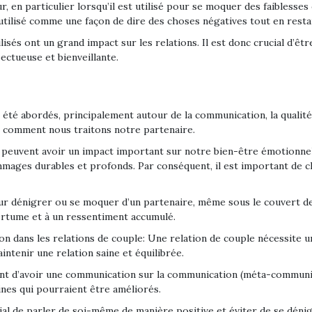
 en particulier lorsqu’il est utilisé pour se moquer des faiblesses
 utilisé comme une façon de dire des choses négatives tout en resta
ilisés ont un grand impact sur les relations. Il est donc crucial d’
ctueuse et bienveillante.
été abordés, principalement autour de la communication, la qualité de
 comment nous traitons notre partenaire.
peuvent avoir un impact important sur notre bien-être émotionnel 
ages durables et profonds. Par conséquent, il est important de ch
r dénigrer ou se moquer d’un partenaire, même sous le couvert de l
amertume et à un ressentiment accumulé.
ion dans les relations de couple: Une relation de couple nécessite un
tenir une relation saine et équilibrée.
t d’avoir une communication sur la communication (méta-communica
nes qui pourraient être améliorés.
ial de parler de soi-même de manière positive et éviter de se dénig