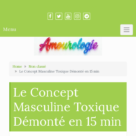
Skip
Amourologue et Amourologie
to
content
Menu
Home
Non classé
Le Concept Masculine Toxique Démonté en 15 min
Le Concept
Masculine Toxique
Démonté en 15 min