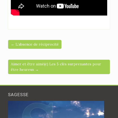
← L’absence de réciprocité
Aimer et être aimé(e) Les 5 clés surprenantes pour
être heureux →
SAGESSE