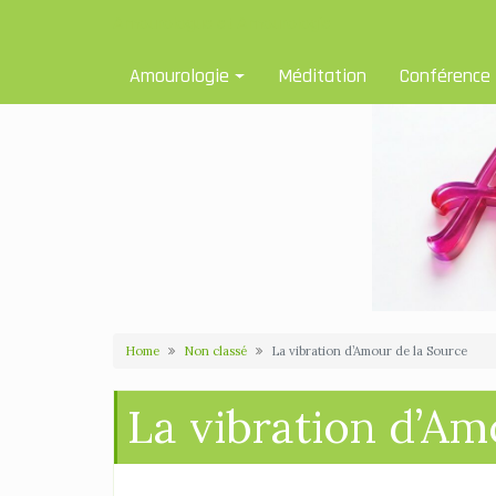
Skip
Amourologue et Amourologie
to
content
Amourologie
Méditation
Conférence
Home
Non classé
La vibration d’Amour de la Source
La vibration d’Am