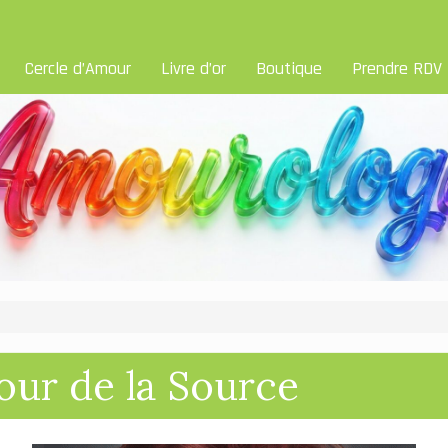
Cercle d’Amour
Livre d’or
Boutique
Prendre RDV
our de la Source