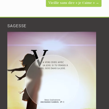
Vieillir sans dire « je t’aime » →
SAGESSE