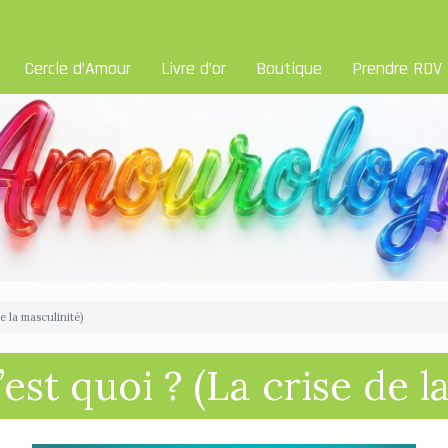
Cercle d’Amour
Livre d’or
Boutique
Prendre RDV
e la masculinité)
st quoi ? (La crise de l