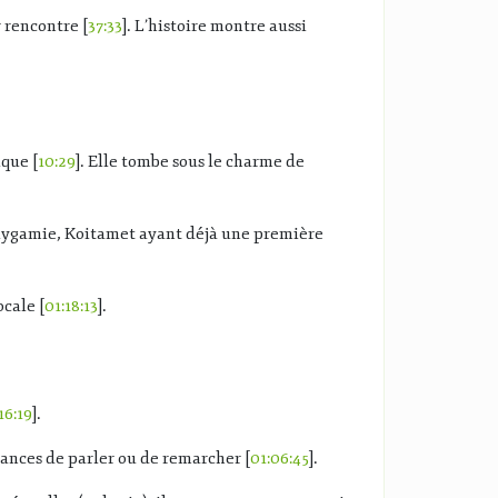
 rencontre [
37:33
]. L’histoire montre aussi
ique [
10:29
]. Elle tombe sous le charme de
 polygamie, Koitamet ayant déjà une première
cale [
01:18:13
].
16:19
].
ances de parler ou de remarcher [
01:06:45
].