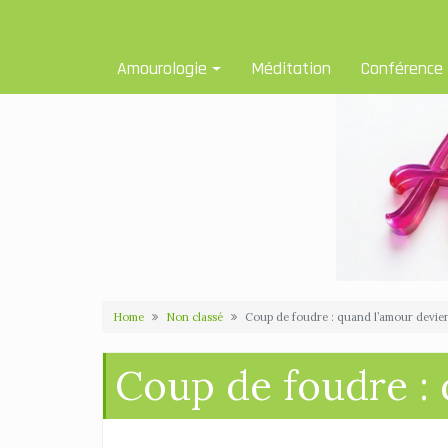
Skip
Amourologue et Amourologie
to
content
Amourologie
Méditation
Conférence
Home
Non classé
Coup de foudre : quand l’amour devie
Coup de foudre : 