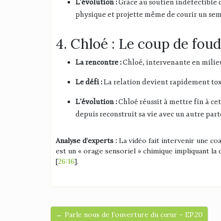
L’évolution :
Grâce au soutien indéfectible d
physique et projette même de courir un se
4. Chloé : Le coup de fou
La rencontre :
Chloé, intervenante en milie
Le défi :
La relation devient rapidement toxi
L’évolution :
Chloé réussit à mettre fin à ce
depuis reconstruit sa vie avec un autre part
Analyse d’experts :
La vidéo fait intervenir une co
est un « orage sensoriel » chimique impliquant la 
[
26:16
].
← Parle nous de l’ouverture du cœur – EP.20