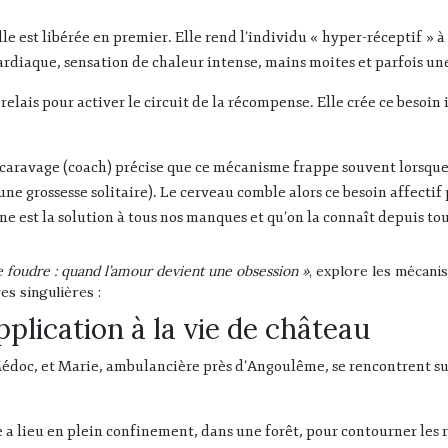
le est libérée en premier. Elle rend l’individu « hyper-réceptif » 
ardiaque, sensation de chaleur intense, mains moites et parfois un
relais pour activer le circuit de la récompense. Elle crée ce besoin 
caravage (coach) précise que ce mécanisme frappe souvent lorsque 
 grossesse solitaire). Le cerveau comble alors ce besoin affectif 
e est la solution à tous nos manques et qu’on la connaît depuis tou
 foudre : quand l’amour devient une obsession »
, explore les mécani
s singulières :
pplication à la vie de château
édoc, et Marie, ambulancière près d’Angoulême, se rencontrent sur
a lieu en plein confinement, dans une forêt, pour contourner les 