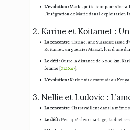
L’évolution :
Marie quitte tout pour s’install
l’intégration de Marie dans l’exploitation f
2. Karine et Koitamet : U
La rencontre :
Karine, une Suissesse issue d’
Koitamet, un guerrier Massaï, lors d’une da
Le défi :
Outre la distance de 6 000 km, Kari
femme [
01:16:47
].
L’évolution :
Karine vit désormais au Kenya 
3. Nellie et Ludovic : L’a
La rencontre :
Ils travaillent dans la même s
Le défi :
Peu après leur mariage, Ludovic est