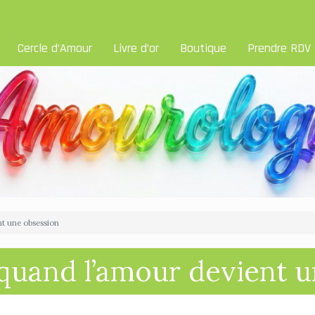
Cercle d’Amour
Livre d’or
Boutique
Prendre RDV
nt une obsession
quand l’amour devient 