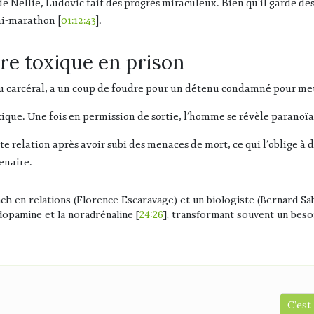
e Nellie, Ludovic fait des progrès miraculeux. Bien qu’il garde de
mi-marathon [
01:12:43
].
dre toxique en prison
u carcéral, a un coup de foudre pour un détenu condamné pour meu
que. Une fois en permission de sortie, l’homme se révèle paranoïa
tte relation après avoir subi des menaces de mort, ce qui l’oblige à
enaire.
ach en relations (Florence Escaravage) et un biologiste (Bernard Sa
dopamine et la noradrénaline [
24:26
], transformant souvent un beso
C’est