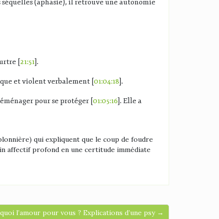
s séquelles (aphasie), il retrouve une autonomie
rtre [
21:51
].
que et violent verbalement [
01:04:18
].
 déménager pour se protéger [
01:05:16
]. Elle a
blonnière) qui expliquent que le coup de foudre
in affectif profond en une certitude immédiate
 quoi l’amour pour vous ? Explications d’une psy →