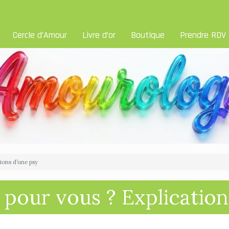
Cercle d’Amour
Livre d’or
Boutique
Prendre RDV
tions d’une psy
r pour vous ? Explication