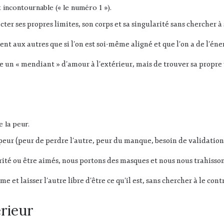
incontournable (« le numéro 1 »)
.
ecter ses propres limites, son corps et sa singularité sans chercher à
t aux autres que si l’on est soi-même aligné et que l’on a de l’éne
être un « mendiant » d’amour à l’extérieur, mais de trouver sa propre
e la peur
.
peur (peur de perdre l’autre, peur du manque, besoin de validation),
rité ou être aimés, nous portons des masques et nous nous trahisson
me et laisser l’autre libre d’être ce qu’il est, sans chercher à le cont
érieur