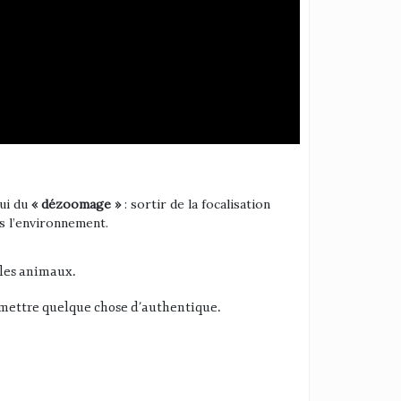
lui du
« dézoomage »
: sortir de la focalisation
ns l’environnement
.
u les animaux
.
nsmettre quelque chose d’authentique
.