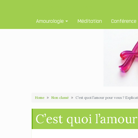
Skip
Amourologue et Amourologie
to
content
Amourologie
Méditation
Conférence
Home
Non classé
C’est quoi l’amour pour vous ? Explica
C’est quoi l’amou