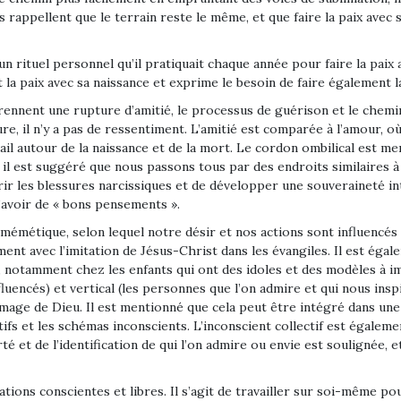
s rappellent que le terrain reste le même, et que faire la paix avec
 rituel personnel qu’il pratiquait chaque année pour faire la paix a
t la paix avec sa naissance et exprime le besoin de faire également l
ennent une rupture d’amitié, le processus de guérison et le chemin 
e, il n’y a pas de ressentiment. L’amitié est comparée à l’amour, 
ravail autour de la naissance et de la mort. Le cordon ombilical es
il est suggéré que nous passons tous par des endroits similaires à
rir les blessures narcissiques et de développer une souveraineté i
avoir de « bons pensements ».
e mémétique, selon lequel notre désir et nos actions sont influencé
nt avec l’imitation de Jésus-Christ dans les évangiles. Il est éga
tamment chez les enfants qui ont des idoles et des modèles à imite
fluencés) et vertical (les personnes que l’on admire et qui nous insp
 l’image de Dieu. Il est mentionné que cela peut être intégré dans 
ctifs et les schémas inconscients. L’inconscient collectif est égalem
é et de l’identification de qui l’on admire ou envie est soulignée, e
tions conscientes et libres. Il s’agit de travailler sur soi-même po