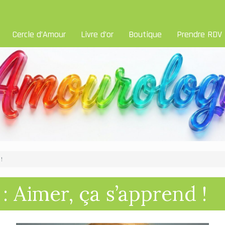
Cercle d’Amour
Livre d’or
Boutique
Prendre RDV
!
: Aimer, ça s’apprend !