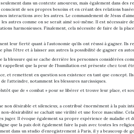
s seulement dans un contexte amoureux, mais également dans des rel
t conscient de ses propres besoins et en créant des relations basées
nos interactions avec les autres. Le commandement de Jésus d’aimer
les autres comme on se serait aimé soi-même. Il est nécessaire de 
tions harmonieuses. Finalement, cela nécessite de faire de la place 
ent leur fierté quant à l’autonomie qu’ils ont réussi à gagner. Ils 
e plus l’être et à laisser aux autres la possibilité de gagner en aut
de la blessure qui se cache derrière les personnes considérées comme
et rappellent que la peur de l’humiliation est présente chez tout êt
ace, et remettent en question son existence en tant que concept. Ils
 de l’atteindre, notamment les blessures narcissiques.
» plutôt que de « combat » pour se libérer et trouve leur place, et s
 non désirable et silencieux, a contribué énormément à la paix intér
 non-désirabilité se cachait une virilité et une force masculine. Cel
es juger. Il évoque également sa propre expérience de maladie et de
ligne que la paix doit également faire la paix avec toutes les religio
ement dans un studio d’enregistrement à Paris, il y a beaucoup de gen