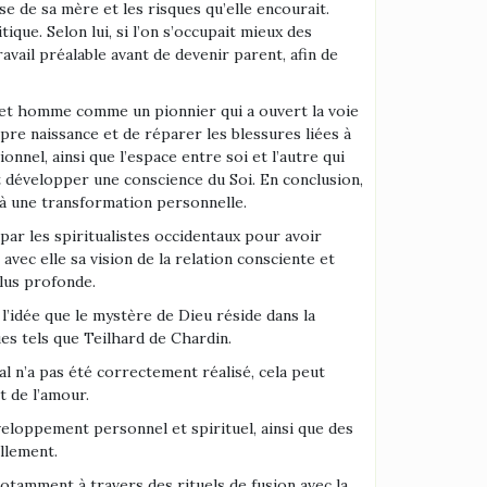
se de sa mère et les risques qu’elle encourait.
que. Selon lui, si l’on s’occupait mieux des
avail préalable avant de devenir parent, afin de
 cet homme comme un pionnier qui a ouvert la voie
opre naissance et de réparer les blessures liées à
nel, ainsi que l’espace entre soi et l’autre qui
t développer une conscience du Soi. En conclusion,
 à une transformation personnelle.
par les spiritualistes occidentaux pour avoir
avec elle sa vision de la relation consciente et
plus profonde.
 l’idée que le mystère de Dieu réside dans la
ues tels que Teilhard de Chardin.
atal n’a pas été correctement réalisé, cela peut
t de l’amour.
eloppement personnel et spirituel, ainsi que des
llement.
otamment à travers des rituels de fusion avec la