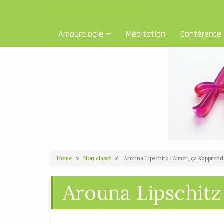
Skip
Amourologue et Amourologie
to
content
Amourologie
Méditation
Conférence
Home
Non classé
Arouna Lipschitz : Aimer, ça s’apprend 
Arouna Lipschitz 