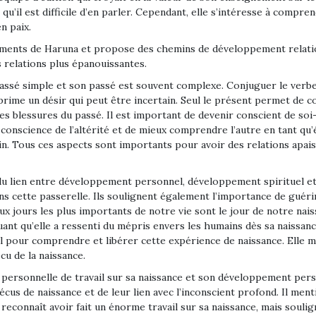
 qu’il est difficile d’en parler. Cependant, elle s’intéresse à comp
n paix.
ments de Haruna et propose des chemins de développement relatio
s relations plus épanouissantes.
e passé simple et son passé est souvent complexe. Conjuguer le verb
prime un désir qui peut être incertain. Seul le présent permet de c
s blessures du passé. Il est important de devenir conscient de soi
conscience de l’altérité et de mieux comprendre l’autre en tant q
vin. Tous ces aspects sont importants pour avoir des relations apais
du lien entre développement personnel, développement spirituel et re
ns cette passerelle. Ils soulignent également l’importance de guéri
deux jours les plus importants de notre vie sont le jour de notre nai
nt qu’elle a ressenti du mépris envers les humains dès sa naissance
il pour comprendre et libérer cette expérience de naissance. Elle m
cu de la naissance.
 personnelle de travail sur sa naissance et son développement perso
us de naissance et de leur lien avec l’inconscient profond. Il ment
r reconnaît avoir fait un énorme travail sur sa naissance, mais sou