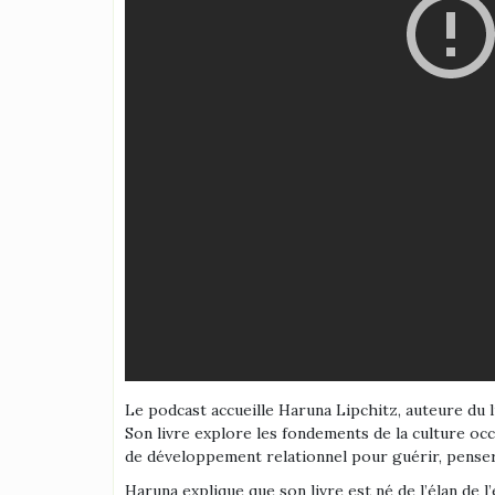
Le podcast accueille Haruna Lipchitz, auteure du l
Son livre explore les fondements de la culture occ
de développement relationnel pour guérir, penser 
Haruna explique que son livre est né de l’élan de 