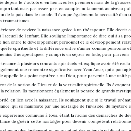
tie depuis le 7 octobre, en lien avec les premiers mois de la grosses
 important mais pas assez pris en compte, notamment au niveau politi
n de la paix dans le monde. Il évoque également la nécessité d’un tr
ins traumatismes.
érience de revivre la naissance grâce à un thérapeute. Elle décrit
 l’accueil de l’enfant. Elle souligne l’importance de dire oui à sa pr
e lien entre le développement personnel et le développement relation
a quête spirituelle et la différence entre s’aimer comme personne e
chemins thérapeutiques, y compris un séjour en Inde, pour parvenir
tenance à plusieurs courants spirituels et explique avoir été exclu 
 également une rencontre significative avec Yvan Amar, qui a partagé 
le appelle le « point mystère » ou Dieu, pour parvenir à une unité 
nt de la notion de Dieu et de la verticalité spirituelle. Ils évoquent
 et la relation. Ils mentionnent également la pensée de grands mystiq
bordé, en lien avec la naissance. Ils soulignent que si le travail prén
nce, qui se manifeste par une nostalgie de l’invisible, du mystère e
ne expérience commune à tous, étant la racine des démarches de dév
ortance de guérir cette nostalgie pour devenir compétent relationne
e chemin plus facilement en empruntant des voies de sublimation, n