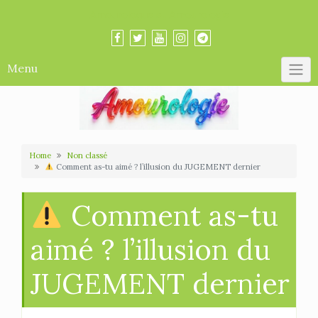
Skip
Amourologue et Amourologie
to
content
Menu
Home
Non classé
Comment as-tu aimé ? l’illusion du JUGEMENT dernier
Comment as-tu
aimé ? l’illusion du
JUGEMENT dernier