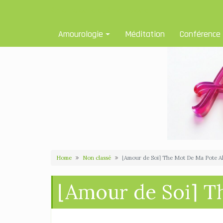
Skip
Amourologue et Amourologie
to
content
Amourologie
Méditation
Conférence
Home
Non classé
⌊Amour de Soi⌉ The Mot De Ma Pote A
⌊Amour de Soi⌉ T