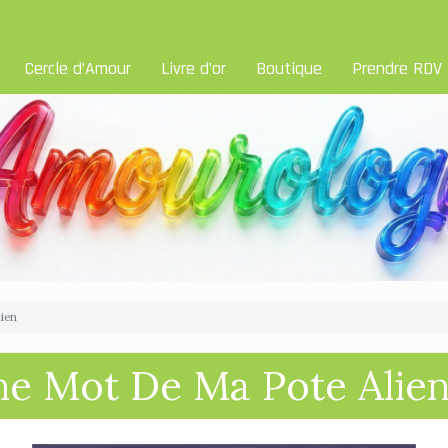
Cercle d’Amour
Livre d’or
Boutique
Prendre RDV
lien
he Mot De Ma Pote Alie