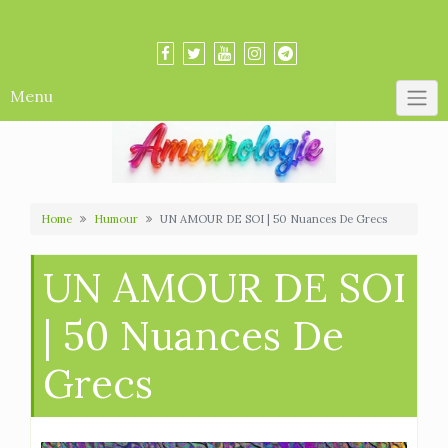
Skip
Amourologue et Amourologie
to
content
Menu
Home
Humour
UN AMOUR DE SOI | 50 Nuances De Grecs
UN AMOUR DE SOI
| 50 Nuances De
Grecs