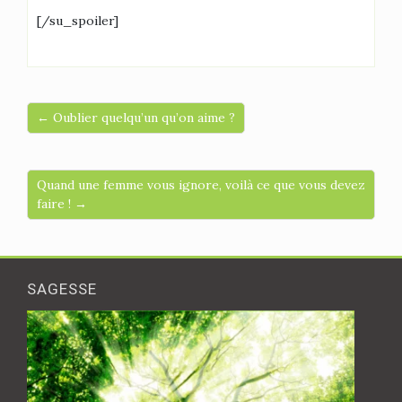
[/su_spoiler]
← Oublier quelqu’un qu’on aime ?
Quand une femme vous ignore, voilà ce que vous devez
faire ! →
SAGESSE