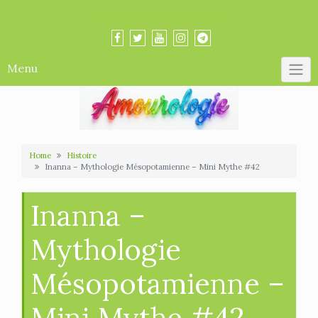
Skip
Amourologue et Amourologie
to
content
Menu
Home
Histoire
Inanna – Mythologie Mésopotamienne – Mini Mythe #42
Inanna –
Mythologie
Mésopotamienne –
Mini Mythe #42