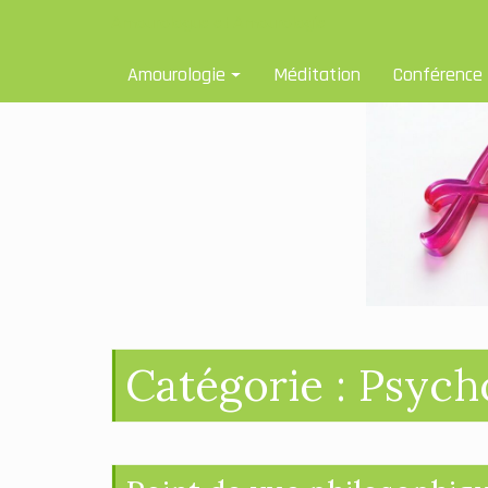
Skip
Amourologue et Amourologie
to
content
Amourologie
Méditation
Conférence
Catégorie :
Psych