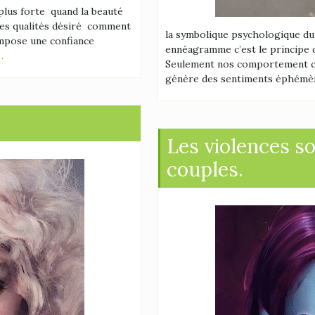
plus forte quand la beauté
e les qualités désiré comment
la symbolique psychologique du 
impose une confiance
ennéagramme c’est le principe du
…
Seulement nos comportement co
génère des sentiments éphémè
Les violences s
couples.