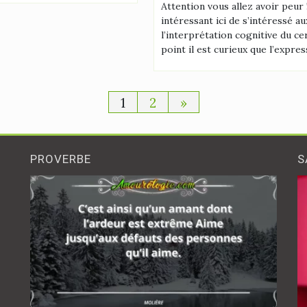
Attention vous allez avoir peur 
intéressant ici de s’intéressé au
l’interprétation cognitive du c
point il est curieux que l’expres
Pagination
1
2
»
des
publications
PROVERBE
S