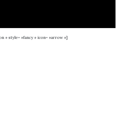
ion » style= »fancy » icon= »arrow »]