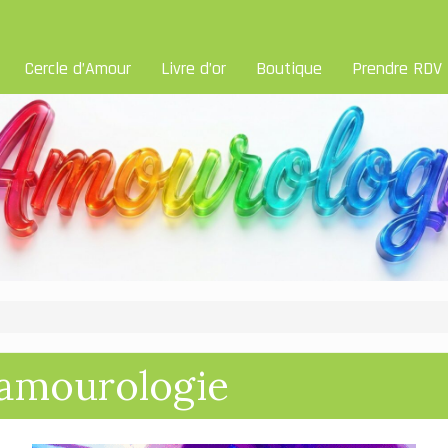
Cercle d’Amour
Livre d’or
Boutique
Prendre RDV
 amourologie