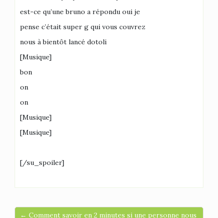
est-ce qu’une bruno a répondu oui je
pense c’était super g qui vous couvrez
nous à bientôt lancé dotoli
[Musique]
bon
on
on
[Musique]
[Musique]
[/su_spoiler]
← Comment savoir en 2 minutes si une personne nous