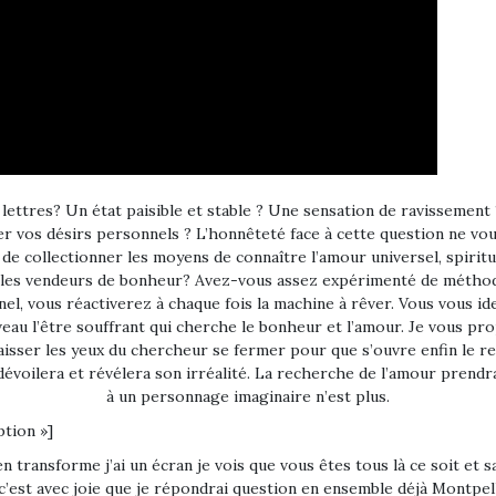
ettres? Un état paisible et stable ? Une sensation de ravissement ?
 vos désirs personnels ? L’honnêteté face à cette question ne vous
e collectionner les moyens de connaître l’amour universel, spirituel
les vendeurs de bonheur? Avez-vous assez expérimenté de méthode
el, vous réactiverez à chaque fois la machine à rêver. Vous vous id
au l’être souffrant qui cherche le bonheur et l’amour. Je vous pro
 laisser les yeux du chercheur se fermer pour que s’ouvre enfin le re
 dévoilera et révélera son irréalité. La recherche de l’amour prendra f
à un personnage imaginaire n’est plus.
ption »]
corporelle se regarder sans la mention amorçait un état émotionnel puissant en dehors de l’influence du mental l’amour est une mention quand on parle de l’amour infini de certain que cette sensation sensation appartienne encore de différence entre les sensations sont corporelles progressions des : aimer les sensations stressants à la chaussée question vraiment très drôle très drôle gourou enseigne Dieu est quelque chose qui n’exerce dans l’histoire de ce personnage croit qu’il a besoin de ce personnage croit qu’il a besoin d’un qu’il a besoin de guidance concentrant des spécialistes pour voir votre propre individualité personne qui pour voir comment fonctionne pour comprendre à partir de notre point de vue à la mais sans sentir déposséder pourquoi la personne peut-elle évidemment évidemment voir ce que tu dis à personne peut-elle maintenir l’amour c’est que tu donnais risque de se vraiment la base de la souffrance la procédure lâche son personnage sur cette question lancer c’est de persister à regarder alors le roi quand on parle du moi et qu’on dit oui il est vrai pas seulement sur le personnage ce qui il y a tellement souffrance ascendante ça paraît difficile de se dire que tout est amour tellement de gens sont effectivement on cherche la souffrance serait absente de voir l’extérieur de autant de violence souffrance je sais bien que la partie intégrante de la personnage à l’amour chaque fois que je débarrassai surgis de nouveau lorsqu’elle se regardait dans les cinq actualités ensemble de choses avoir effectivement la question pour se caler donc la culpabilité est une dimension dangereuse macérée dans l’eau bénite dans l’actualité conditionnement religieux sociale qui est très fort la culpabilité pour son histoire de avec son alors finalement c’est comme mourir à tout ce que j’écris son sang à tous les désirs effectivement personnage va donner des signaux d’alarme imminente de désastre de désarroi de désespoir et la présence personnage les désirs appartiennent au personnage désiré c’est décidé que l’instant B03 chance on a l’impression que si on désire la séance trempait alors voir que ça c’est bien assez spécial S fois tout le monde ou à l’intérieur pour savoir c’est pour ça dit ce n’est peut-être pas approprié pour parler de ce dont je parle aucun approprié pour parler de ce est-ce que ça peut être est-ce que ce que je vienne simplement accueilli on cherche on cherche à oublier la vérité pour que ça par aucune idée de quoi on parle quand on parle de l’amour est-ce que c’est si catastrophique que imminente dans lorsqu’on enlaçant les premiers essais de la mort du personnage que l’on croirait alors les gérer parce que c’est pour le gérer génomique la personne sans que toutes les femmes et sans savoir ce trouble ascendante s’enliser sur la bonne voie demande… pose la question est très bien placée dans l’instant effectivement on peut constater ce désir le désir les anguilles la boîte pendant la tout élément devoir de quoi que ce soit mais de voir comment fonctionne la machine de la personne que l’on croit à partir du mental réactif mental réactif c’est vraiment la machine mentale puiser les références dans la mémoire et cracher une réalité se voit que c’est le mental réactif les émotions personnage par les émotions qui sont emmagasinées à l’intérieur de les on essaie de les calmer tout on essaie d’aller changer voir lévitation et de les et de ne pas s’en occuper parce que c’est évidemment cristallise encore plus station c’est de laisser les émotions par leur job chemin du début à la fin sang-mêlé c’est les décidé si j’ai bien compris tu dis que l’amour d’en parler si le corps mais comment la reconnaître ce qui est plus intéressant c’est de reconnaître l’amour à travers le mental à travers les émotions et de voir est-ce que l’amour est un état qui se attentif à ce article pas de page pour j’ai des trucs de mais je sais exactement de la croix forme de rejet dans croit pas le mental réactif des scénarios pour nous empêcher de voir les émotions tant q