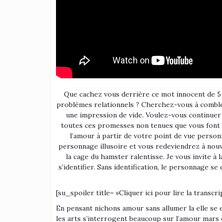
Que cachez vous derrière ce mot innocent de 5 l
problèmes relationnels ? Cherchez-vous à combler
une impression de vide. Voulez-vous continuer d
toutes ces promesses non tenues que vous font 
l’amour à partir de votre point de vue personn
personnage illusoire et vous redeviendrez à nouve
la cage du hamster ralentisse. Je vous invite à
s’identifier. Sans identification, le personnage se
[su_spoiler title= »Cliquer ici pour lire la transcri
En pensant nichons amour sans allumer la elle se en transforme j’ai un écran je vois que vous êtes tous là ce soit et sans les et la visioconférence toujours amoureuses les arts s’interrogent beaucoup sur l’amour mars c’est avec joie que je répondrai question en ensemble déjà Montpellier bonsoir alors c’est OK pour commencer poser des questions se avec joie et merci à tous accessoires et introduction de la rencontre et sur l’amour alors quelle est la définition de l’amour je suppose l’amour avec un grand à l’amour seul à trouver à l’extérieur de soi trouver on ne peut que constater l’amour qui est intéressante c’est quels sont vos critères pour définir ce qu’est l’amour on parle souvent l’amour avec un grand souvent d’amour inconditionnel réellement l’amour dans un état inconditionnel ou si c’est une émotion qui nous-mêmes céderait dans un état amoureux comment demande quelle est la définition de l’amour pour c’est l’absence de soi c’est l’absence de qui on croit être l’amour c’est la communion avec de la solitude ce test avec reste avec la solitude que tu dois être ça très bien rester avec c’est une émotion les émotions on reste avec ce ça très intéressant ce l’amour c’est-à-dire de reste de la ce Joseph de rester avec vous patient concernant de rester avec c’était un bloc ne vous plaît pas rester avec la solitude c’est mention qui va se déployer et ce n’est tout simplement comment rester dans la sauva en détention pendant la la seule chose que c’est de voir ici est équipé pour voir comment il fonctionne ce de Saclay nous ça personnellement pourquoi aucune idée de ce que ça peut aimer pour des choses précisément la maison nous apporte quelque chose communion avec la communion avec soit aussi séparé de soi de qui a écrit la conscience : OK s’intéressant de définir ce que tu appelles la conscience garçon de c’était d’aller chercher l’amour à l’extérieur plutôt que de trouver en soi que fait-on avec la libido qu’il en diminue pas bien la libido appartient par la libido appartient au corps escamoté identifié au corps ce que c’est un instinct corporel alors quand la recherche que reste-t-il effectivement la dans cet instant que cet instant pour toi thérapie puisque si j’ai bien compris une action sur le personnage des intérêts alors ce qui voir cependant ce lorsque tu es thérapie qu’est-ce que cherche à avoir cherche finalement cherche à améliorer le personnage vraiment intéressé par l’amour vraiment intéressé par l’amour aussi on est intéressé à satisfaire sensorielles optionnellement mentalement le personnage de Jocelyne, amour c’est l’absence de soi et la communion avec le soi l’amour c’est l’absence des critères du personnage que l’on croit être ce est ici question de l’engagement commencer c’est que je suis québécois alors je parle de la de Jacques de regarder le personnage que l’on croit être dans ce langage du soi de se mais si on est sur cette avec encore une pas négliger le fait qu’on s’identifie à ce corps et qu’on interprète la moindre sensation 