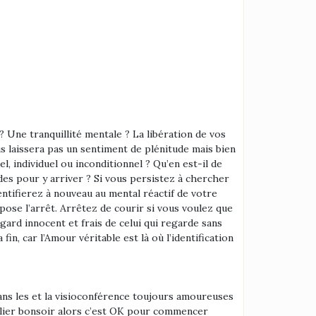
 Une tranquillité mentale ? La libération de vos
 laissera pas un sentiment de plénitude mais bien
, individuel ou inconditionnel ? Qu’en est-il de
s pour y arriver ? Si vous persistez à chercher
entifierez à nouveau au mental réactif de votre
pose l’arrêt. Arrêtez de courir si vous voulez que
gard innocent et frais de celui qui regarde sans
in, car l’Amour véritable est là où l’identification
ue le mental réactif on le laisse faire le mental réactif on le laisse nous amener le scénario je dis phrase ne crois pas je ne crois pas ce je crois conclusions de ces scénarios lors du salarié quelque chose sur avec Dieu qui est resté te laisser souffrir les conclusions de ces scénarios je je disais je crois pour la conclusion scénarios gens ne voulais pas essayer d’arrêter la machine la se trouve la tienne conviendront et copient une méthode que quelqu’un qui aurait donnée des résultats qu’on identifierait comme la bonne chose capable de vous regarder vous-même planter quoi faire de personne qui voit effectivement c’est encore le personnage qu’il voit et la personnage avec les mêmes caractéristiques que ce qu’il voit plus celui qui parle avec des mourants devient impersonnel alors le nettoyage travail de nettoyage de toutes ces émotions pour s’en libérer ressentir pleinement l’instant présent tout regardait comment les fonctions de changer mes émotions c’est le miroir de travail à faire voir c’est assez & mental réactif de fonctionnelle tellement pour compliquer le mental réactif par c’est la voir dans la le mentale fonctionnelle agit dans l’instant de commence dans la de l’idée que ascendante on est parti simplement avoir été dépendant de ici limité c’est tout. Et l’autre est toi et l’autre de par sa nature dans ce les ce nettoyages parce que c’est pas la volonté qui manque on essaie de nettoyer de guérir de transformer la et on arrive toujours dans un constant ça fonctionne effectivement de vouloir s’améliorer de vouloir se nettoyer de trouver personnage de cet amour c’est comme si c’est totalement indivisible© personne n’est plus celle-ci très plus et pour récompenser les efforts de ce d’amour supplémentaire attention comme ça mentale n’était pas aussi indiquée de ressentir dans son corps mais tout les émotions la maison ici et ça depuis quelques années a commencé à appréhender sans tranquillement et simplement la partie de ce faudrait tomber sur un arbre qui était parfaitement sain souffrance de ce l’autre est stade avancé est perçoit avec ses différences Trinité c’est quoi ce que c’est pas essayé de constater condamner les trois autres qui agissent toujours fonctionnelle parfois personnage fonctionnelle agit en laissant la personnage se dit poste pour sourire se de répondre aussi à autant question sent à notre vie vivante dans l’absurde comme le disait Albert Camus trop question de Monsieur ici notre vie il faut qu’on passe notre réparation demandée pourquoi suis-je ici mission sent de ma vie c’est intéressant c’est intéressant j’avais toujours cette impression que la vie la vie de mon personnage devait servir à quelque chose se passe penser que effectivement on cherche un mot pour combler un besoin sur la plate-forme de CIC ça ne séance le silence et par l’absence de bruit de juin conditionnel est-ce possible c’est l’essentiel du témoignage de dans les temps de paix et de joie que c’est étant qui avoir expliqu