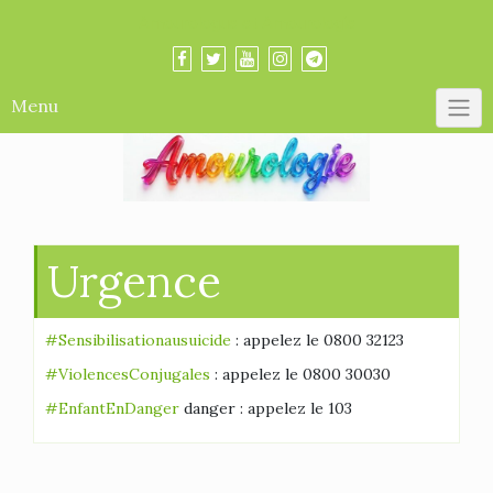
Skip
Amourologue et Amourologie
to
content
Menu
Urgence
#Sensibilisationausuicide
: appelez le 0800 32123
#ViolencesConjugales
: appelez le 0800 30030
#EnfantEnDanger
danger : appelez le 103