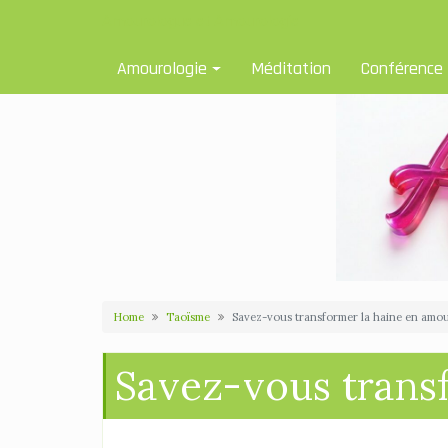
Skip
Amourologue et Amourologie
to
content
Amourologie
Méditation
Conférence
Home
Taoïsme
Savez-vous transformer la haine en amou
Savez-vous trans