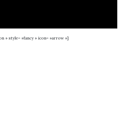
ion » style= »fancy » icon= »arrow »]