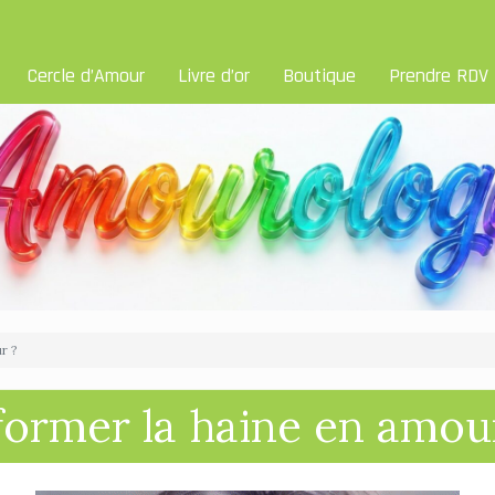
Cercle d’Amour
Livre d’or
Boutique
Prendre RDV
r ?
former la haine en amou