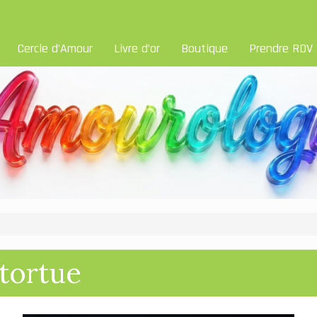
Cercle d’Amour
Livre d’or
Boutique
Prendre RDV
 tortue