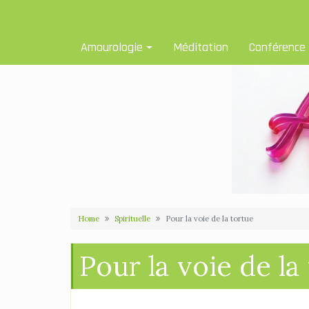
Skip
Amourologue et Amourologie
to
content
Amourologie
Méditation
Conférence
Home
Spirituelle
Pour la voie de la tortue
Pour la voie de la