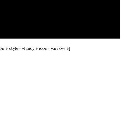
ion » style= »fancy » icon= »arrow »]