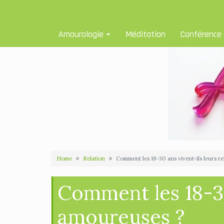
Skip
Amourologue et Amourologie
to
content
Amourologie
Méditation
Conférence
Home
Relation
Comment les 18-30 ans vivent-ils leurs r
Comment les 18-30
amoureuses ?