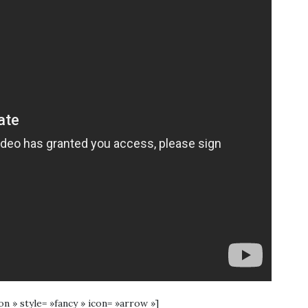
ion » style= »fancy » icon= »arrow »]