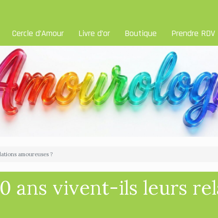
Cercle d’Amour
Livre d’or
Boutique
Prendre RDV
elations amoureuses ?
 ans vivent-ils leurs rel