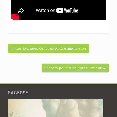
← Les journées de la rencontre amoureuse
Secrets pour faire durer l’amour →
SAGESSE