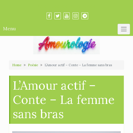
Skip
Amourologue et Amourologie
to
content
Menu
Home
Poésie
L’Amour actif – Conte – La femme sans bras
L’Amour actif –
Conte – La femme
sans bras