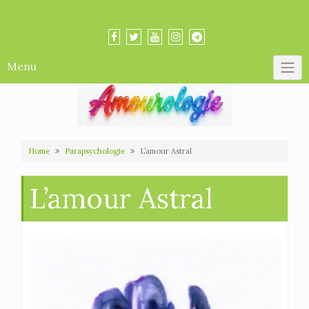
Skip
Amourologue et Amourologie
to
content
Menu
Home
Parapsychologie
L’amour Astral
L’amour Astral