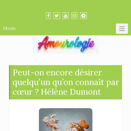
Skip
Amourologue et Amourologie
to
content
Menu
Peut-on encore désirer
quelqu’un qu’on connaît par
cœur ? Hélène Dumont